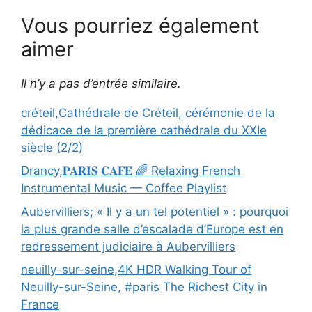
Vous pourriez également
aimer
Il n’y a pas d’entrée similaire.
créteil,Cathédrale de Créteil, cérémonie de la
dédicace de la première cathédrale du XXIe
siècle (2/2)
Drancy,𝐏𝐀𝐑𝐈𝐒 𝐂𝐀𝐅𝐄́ 🌈 Relaxing French
Instrumental Music — Coffee Playlist
Aubervilliers; « Il y a un tel potentiel » : pourquoi
la plus grande salle d’escalade d’Europe est en
redressement judiciaire à Aubervilliers
neuilly-sur-seine,4K HDR Walking Tour of
Neuilly-sur-Seine, #paris The Richest City in
France