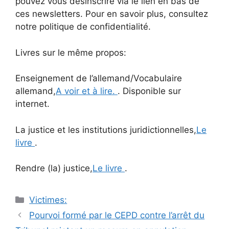
pouvez vous désinscrire via le lien en bas de
ces newsletters. Pour en savoir plus, consultez
notre politique de confidentialité.
Livres sur le même propos:
Enseignement de l’allemand/Vocabulaire
allemand,
A voir et à lire.
. Disponible sur
internet.
La justice et les institutions juridictionnelles,
Le
livre
.
Rendre (la) justice,
Le livre
.
Catégories
Victimes:
Navigation
Pourvoi formé par le CEPD contre l’arrêt du
des