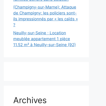
(Champigny-sur-Marne): Attaque
de Champigny: les policiers sont-
ils impressionnés par « les caïds »
?
Neuilly-sur-Seine ; Location
meublée appartement 1 pièce
11.52 m² à Neuilly-sur-Seine (92)
Archives