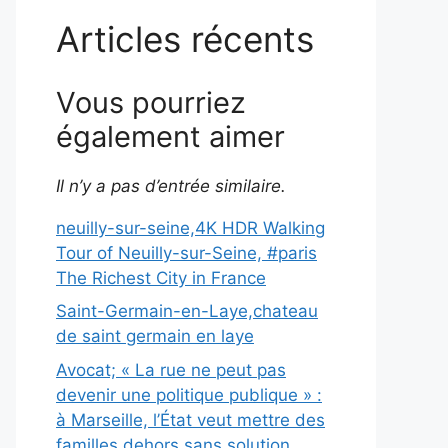
Articles récents
Vous pourriez
également aimer
Il n’y a pas d’entrée similaire.
neuilly-sur-seine,4K HDR Walking
Tour of Neuilly-sur-Seine, #paris
The Richest City in France
Saint-Germain-en-Laye,chateau
de saint germain en laye
Avocat; « La rue ne peut pas
devenir une politique publique » :
à Marseille, l’État veut mettre des
familles dehors sans solution