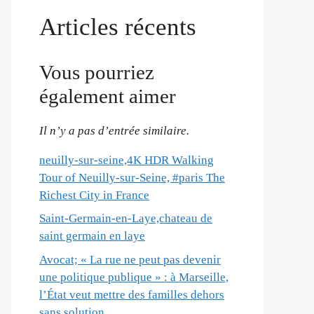
Articles récents
Vous pourriez
également aimer
Il n’y a pas d’entrée similaire.
neuilly-sur-seine,4K HDR Walking
Tour of Neuilly-sur-Seine, #paris The
Richest City in France
Saint-Germain-en-Laye,chateau de
saint germain en laye
Avocat; « La rue ne peut pas devenir
une politique publique » : à Marseille,
l’État veut mettre des familles dehors
sans solution