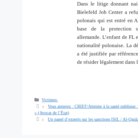
Dans le litige donnant nai
Bielefeld Job Center a refu
polonais qui est entré en 
base de la protection s
allemande. L’enfant de FL 
nationalité polonaise. La d
a été justifiée par référenc
de résider légalement dans l
Catégories
Victimes:
Navigation
Vous aimerez : CRIEF/Atteinte à la santé publique : 
des
» (Avocat de l’État)
articles
Un panel d’experts sur les sanctions ISIL / Al-Qaid