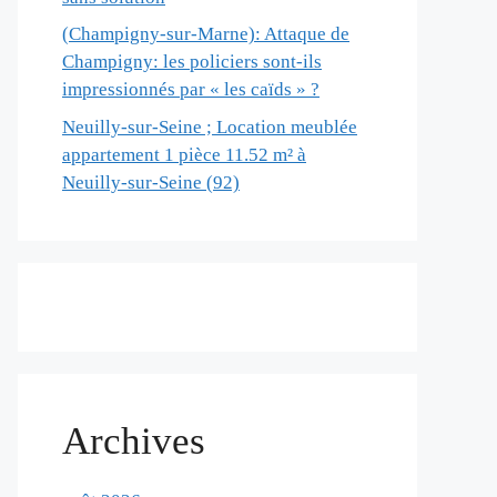
(Champigny-sur-Marne): Attaque de
Champigny: les policiers sont-ils
impressionnés par « les caïds » ?
Neuilly-sur-Seine ; Location meublée
appartement 1 pièce 11.52 m² à
Neuilly-sur-Seine (92)
Archives