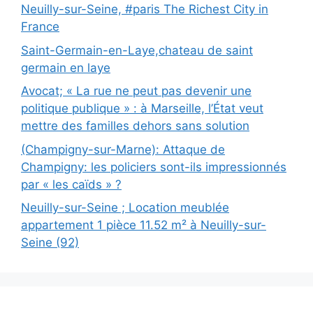
Neuilly-sur-Seine, #paris The Richest City in
France
Saint-Germain-en-Laye,chateau de saint
germain en laye
Avocat; « La rue ne peut pas devenir une
politique publique » : à Marseille, l’État veut
mettre des familles dehors sans solution
(Champigny-sur-Marne): Attaque de
Champigny: les policiers sont-ils impressionnés
par « les caïds » ?
Neuilly-sur-Seine ; Location meublée
appartement 1 pièce 11.52 m² à Neuilly-sur-
Seine (92)