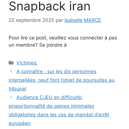
Snapback iran
22 septembre 2025
par
Isabelle MARCE
Pour lire ce post, veuillez vous connecter à pas
un membre? Se joindre à
Catégories
Victimes:
Navigation
A connaître : sur les dix personnes
des
interpellées, neuf font l’objet de poursuites au
articles
tribunal
Audience CJEU en difficulté:
proportionnalité de peines minimales
obligatoires dans les cas de mandat d’arrêt
européen