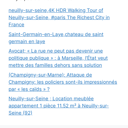
neuilly-sur-seine,4K HDR Walking Tour of
Neuilly-sur-Seine, #paris The Richest City in
France
Saint-Germain-en-Laye,chateau de saint
germain en laye
Avocat; « La rue ne peut pas devenir une
politique publique » : à Marseille, l’État veut
mettre des familles dehors sans solution
(Champigny-sur-Marne): Attaque de
Champigny: les policiers sont-ils impressionnés
par « les caïds » ?
Neuilly-sur-Seine ; Location meublée
appartement 1 pièce 11.52 m² à Neuilly-sur-
Seine (92)