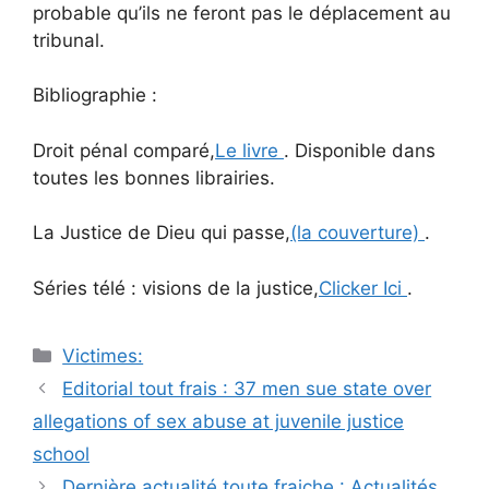
probable qu’ils ne feront pas le déplacement au
tribunal.
Bibliographie :
Droit pénal comparé,
Le livre
. Disponible dans
toutes les bonnes librairies.
La Justice de Dieu qui passe,
(la couverture)
.
Séries télé : visions de la justice,
Clicker Ici
.
Catégories
Victimes:
Navigation
Editorial tout frais : 37 men sue state over
des
allegations of sex abuse at juvenile justice
articles
school
Dernière actualité toute fraiche : Actualités