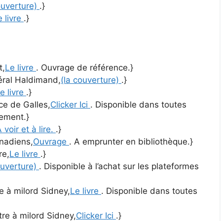
ouverture)
.}
e livre
.}
t,
Le livre
. Ouvrage de référence.}
néral Haldimand,
(la couverture)
.}
e livre
.}
nce de Galles,
Clicker Ici
. Disponible dans toutes
tement.}
 voir et à lire.
.}
anadiens,
Ouvrage
. A emprunter en bibliothèque.}
re,
Le livre
.}
ouverture)
. Disponible à l’achat sur les plateformes
re à milord Sidney,
Le livre
. Disponible dans toutes
ttre à milord Sidney,
Clicker Ici
.}