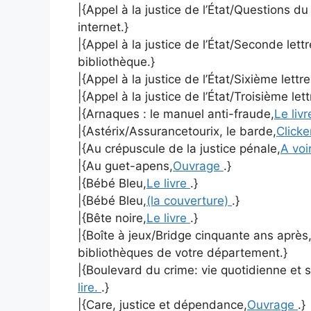
|{Appel à la justice de l’État/Questions d
internet.}
|{Appel à la justice de l’État/Seconde lett
bibliothèque.}
|{Appel à la justice de l’État/Sixième lettr
|{Appel à la justice de l’État/Troisième let
|{Arnaques : le manuel anti-fraude,
Le liv
|{Astérix/Assurancetourix, le barde,
Clicke
|{Au crépuscule de la justice pénale,
A voir
|{Au guet-apens,
Ouvrage
.}
|{Bébé Bleu,
Le livre
.}
|{Bébé Bleu,
(la couverture)
.}
|{Bête noire,
Le livre
.}
|{Boîte à jeux/Bridge cinquante ans après
bibliothèques de votre département.}
|{Boulevard du crime: vie quotidienne et s
lire.
.}
|{Care, justice et dépendance,
Ouvrage
.}