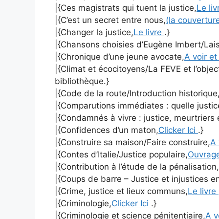
|{Ces magistrats qui tuent la justice,
Le li
|{C’est un secret entre nous,
(la couvertur
|{Changer la justice,
Le livre
.}
|{Chansons choisies d’Eugène Imbert/Laiss
|{Chronique d’une jeune avocate,
A voir et
|{Climat et écocitoyens/La FEVE et l’objec
bibliothèque.}
|{Code de la route/Introduction historique
|{Comparutions immédiates : quelle justic
|{Condamnés à vivre : justice, meurtriers 
|{Confidences d’un maton,
Clicker Ici
.}
|{Construire sa maison/Faire construire,
A 
|{Contes d’Italie/Justice populaire,
Ouvrag
|{Contribution à l’étude de la pénalisation,
|{Coups de barre – Justice et injustices e
|{Crime, justice et lieux communs,
Le livre
|{Criminologie,
Clicker Ici
.}
|{Criminologie et science pénitentiaire,
A v