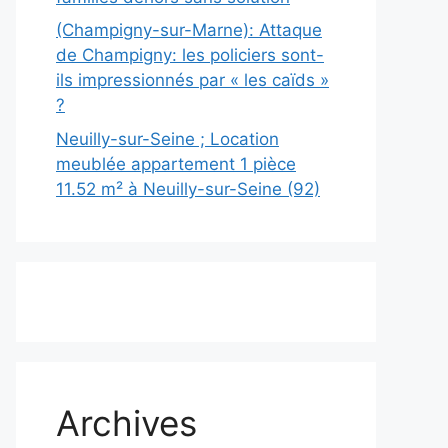
(Champigny-sur-Marne): Attaque
de Champigny: les policiers sont-
ils impressionnés par « les caïds »
?
Neuilly-sur-Seine ; Location
meublée appartement 1 pièce
11.52 m² à Neuilly-sur-Seine (92)
Archives