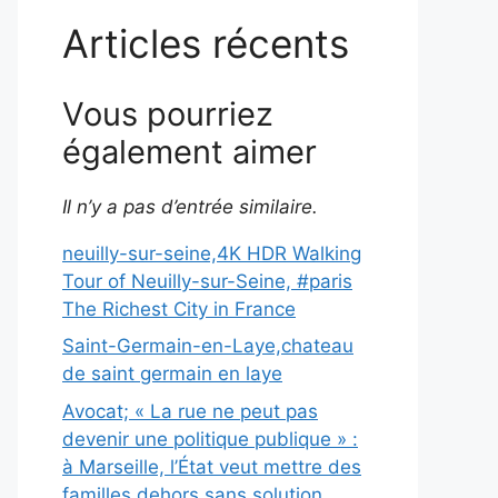
Articles récents
Vous pourriez
également aimer
Il n’y a pas d’entrée similaire.
neuilly-sur-seine,4K HDR Walking
Tour of Neuilly-sur-Seine, #paris
The Richest City in France
Saint-Germain-en-Laye,chateau
de saint germain en laye
Avocat; « La rue ne peut pas
devenir une politique publique » :
à Marseille, l’État veut mettre des
familles dehors sans solution