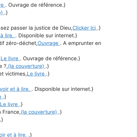
vre
. Ouvrage de référence.}
e)
.}
ez passer la justice de Dieu,
Clicker Ici
.}
 à lire.
. Disponible sur internet.}
tif zéro-déchet,
Ouvrage
. A emprunter en
,
Le livre
. Ouvrage de référence.}
e ?,
(la couverture)
.}
et victimes,
Le livre
.}
voir et à lire.
. Disponible sur internet.}
e
.}
Le livre
.}
n France,
(la couverture)
.}
.}
oir et à lire.
.}