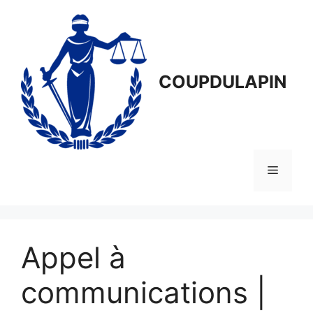
Aller
au
contenu
COUPDULAPIN
Menu
Appel à
communications |