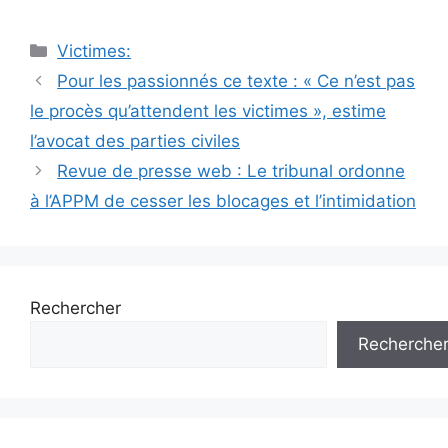
Catégories
Victimes:
Navigation
Pour les passionnés ce texte : « Ce n’est pas
des
le procès qu’attendent les victimes », estime
articles
l’avocat des parties civiles
Revue de presse web : Le tribunal ordonne
à l’APPM de cesser les blocages et l’intimidation
Rechercher
Recherche