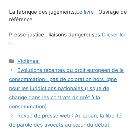
La fabrique des jugements,
Le livre
. Ouvrage de
référence.
Presse-justice : liaisons dangereuses,
Clicker Ici
.
Catégories
Victimes:
Navigation
Évolutions récentes du droit européen de la
des
consommation : pas de coloration hors ligne
articles
pour les juridictions nationales (risque de
change dans les contrats de prêt à la
consommation)
Revue de presse web : Au Liban, la liberté
de parole des avocats au cœur du débat