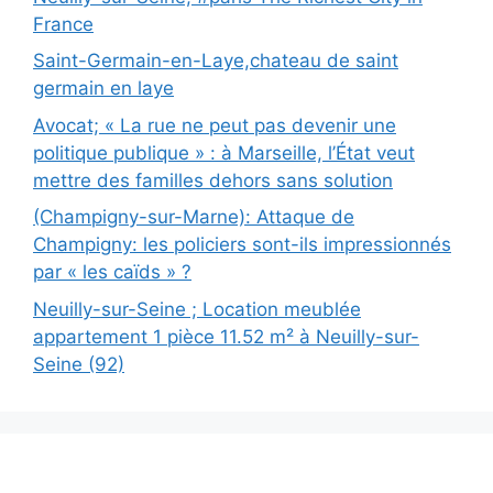
France
Saint-Germain-en-Laye,chateau de saint
germain en laye
Avocat; « La rue ne peut pas devenir une
politique publique » : à Marseille, l’État veut
mettre des familles dehors sans solution
(Champigny-sur-Marne): Attaque de
Champigny: les policiers sont-ils impressionnés
par « les caïds » ?
Neuilly-sur-Seine ; Location meublée
appartement 1 pièce 11.52 m² à Neuilly-sur-
Seine (92)