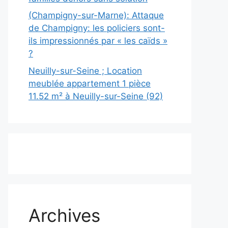
(Champigny-sur-Marne): Attaque
de Champigny: les policiers sont-
ils impressionnés par « les caïds »
?
Neuilly-sur-Seine ; Location
meublée appartement 1 pièce
11.52 m² à Neuilly-sur-Seine (92)
Archives