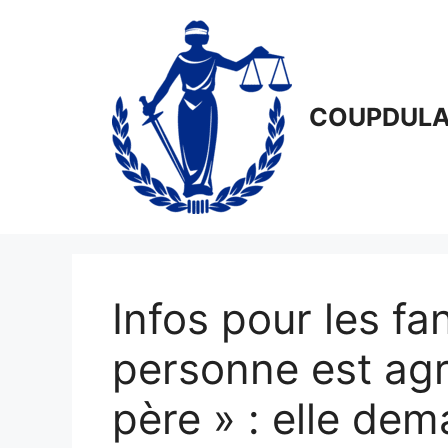
Aller
au
contenu
COUPDULA
Infos pour les fa
personne est ag
père » : elle de