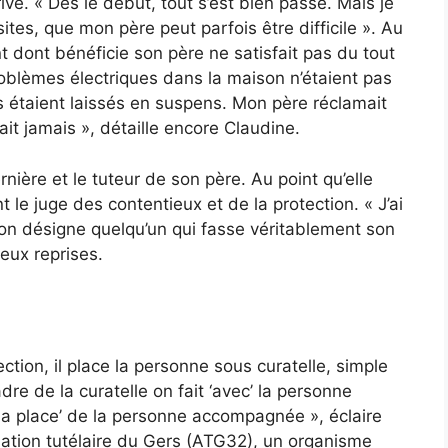
vé. « Dès le début, tout s’est bien passé. Mais je
sites, que mon père peut parfois être difficile ». Au
dont bénéficie son père ne satisfait pas du tout
roblèmes électriques dans la maison n’étaient pas
s étaient laissés en suspens. Mon père réclamait
it jamais », détaille encore Claudine.
nière et le tuteur de son père. Au point qu’elle
le juge des contentieux et de la protection. « J’ai
’on désigne quelqu’un qui fasse véritablement son
deux reprises.
tion, il place la personne sous curatelle, simple
dre de la curatelle on fait ‘avec’ la personne
‘à la place’ de la personne accompagnée », éclaire
iation tutélaire du Gers (ATG32), un organisme