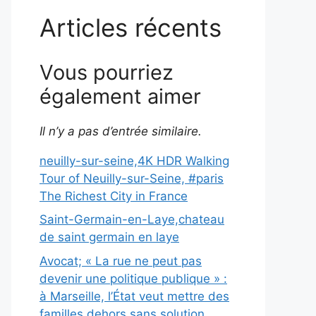
Articles récents
Vous pourriez
également aimer
Il n’y a pas d’entrée similaire.
neuilly-sur-seine,4K HDR Walking
Tour of Neuilly-sur-Seine, #paris
The Richest City in France
Saint-Germain-en-Laye,chateau
de saint germain en laye
Avocat; « La rue ne peut pas
devenir une politique publique » :
à Marseille, l’État veut mettre des
familles dehors sans solution