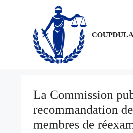
Aller
au
contenu
COUPDULA
La Commission pub
recommandation de
membres de réexami