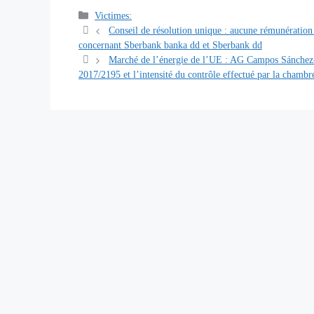
Catégories
Victimes:
Navigation
Conseil de résolution unique : aucune rémunération 
des
concernant Sberbank banka dd et Sberbank dd
articles
Marché de l’énergie de l’UE : AG Campos Sánchez-B
2017/2195 et l’intensité du contrôle effectué par la chamb