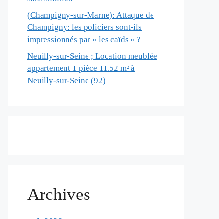
(Champigny-sur-Marne): Attaque de
Champigny: les policiers sont-ils
impressionnés par « les caïds » ?
Neuilly-sur-Seine ; Location meublée
appartement 1 pièce 11.52 m² à
Neuilly-sur-Seine (92)
Archives