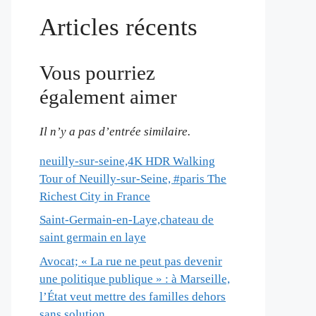
Articles récents
Vous pourriez
également aimer
Il n’y a pas d’entrée similaire.
neuilly-sur-seine,4K HDR Walking
Tour of Neuilly-sur-Seine, #paris The
Richest City in France
Saint-Germain-en-Laye,chateau de
saint germain en laye
Avocat; « La rue ne peut pas devenir
une politique publique » : à Marseille,
l’État veut mettre des familles dehors
sans solution