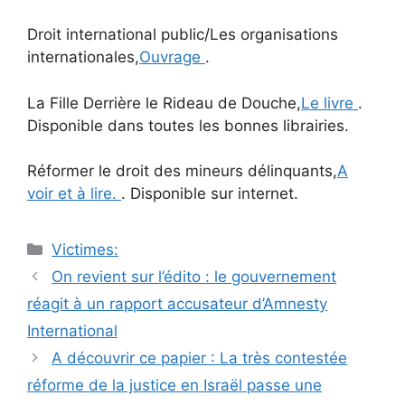
Droit international public/Les organisations
internationales,
Ouvrage
.
La Fille Derrière le Rideau de Douche,
Le livre
.
Disponible dans toutes les bonnes librairies.
Réformer le droit des mineurs délinquants,
A
voir et à lire.
. Disponible sur internet.
Catégories
Victimes:
Navigation
On revient sur l’édito : le gouvernement
des
réagit à un rapport accusateur d’Amnesty
articles
International
A découvrir ce papier : La très contestée
réforme de la justice en Israël passe une