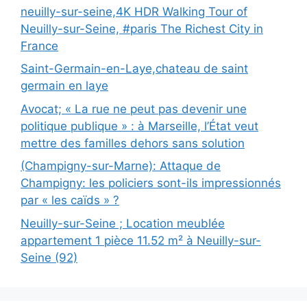
neuilly-sur-seine,4K HDR Walking Tour of
Neuilly-sur-Seine, #paris The Richest City in
France
Saint-Germain-en-Laye,chateau de saint
germain en laye
Avocat; « La rue ne peut pas devenir une
politique publique » : à Marseille, l’État veut
mettre des familles dehors sans solution
(Champigny-sur-Marne): Attaque de
Champigny: les policiers sont-ils impressionnés
par « les caïds » ?
Neuilly-sur-Seine ; Location meublée
appartement 1 pièce 11.52 m² à Neuilly-sur-
Seine (92)