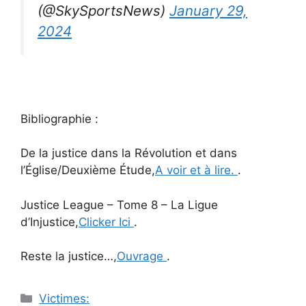
(@SkySportsNews)
January 29,
2024
Bibliographie :
De la justice dans la Révolution et dans
l’Église/Deuxième Étude,
A voir et à lire.
.
Justice League – Tome 8 – La Ligue
d’Injustice,
Clicker Ici
.
Reste la justice…,
Ouvrage
.
Catégories
Victimes: